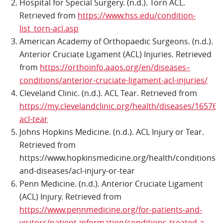
Hospital for Special Surgery. (n.d.). Torn ACL.
Retrieved from
https://www.hss.edu/condition-
list_torn-acl.asp
American Academy of Orthopaedic Surgeons. (n.d.).
Anterior Cruciate Ligament (ACL) Injuries. Retrieved
from
https://orthoinfo.aaos.org/en/diseases–
conditions/anterior-cruciate-ligament-acl-injuries/
Cleveland Clinic. (n.d.). ACL Tear. Retrieved from
https://my.clevelandclinic.org/health/diseases/16576-
acl-tear
Johns Hopkins Medicine. (n.d.). ACL Injury or Tear.
Retrieved from
https://www.hopkinsmedicine.org/health/conditions-
and-diseases/acl-injury-or-tear
Penn Medicine. (n.d.). Anterior Cruciate Ligament
(ACL) Injury. Retrieved from
https://www.pennmedicine.org/for-patients-and-
visitors/patient-information/conditions-treated-a-