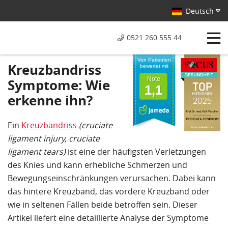
Deutsch
0521 260 555 44
Von Patienten
Kreuzbandriss
bewertet mit
Note
Symptome: Wie
1,1
erkenne ihn?
Ein
Kreuzbandriss
(cruciate
ligament injury,
cruciate
ligament tear
s)
ist eine der häufigsten Verletzungen
des Knies und kann erhebliche Schmerzen und
Bewegungseinschränkungen verursachen. Dabei kann
das hintere Kreuzband, das vordere Kreuzband oder
wie in seltenen Fällen beide betroffen sein. Dieser
Artikel liefert eine detaillierte Analyse der Symptome