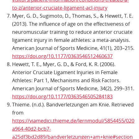
to-z/anterior-cruciate-ligament-acl-injury
Myer, G. D., Sugimoto, D., Thomas, S., & Hewett, T. E.
(2013). The influence of age on the effectiveness of
neuromuscular training to reduce anterior cruciate
ligament injury in female athletes: a meta-analysis.
American Journal of Sports Medicine, 41(1), 203–215.
https://doi.org/10.1177/0363546512460637
Hewett, T. E., Myer, G. D., & Ford, K. R. (2006).
Anterior Cruciate Ligament Injuries in Female
Athletes: Part 1, Mechanisms and Risk Factors.
American Journal of Sports Medicine, 34(2), 299–311.
https://doi.org/10.1177/0363546505284183
Thieme. (n.d.). Bandverletzungen am Knie. Retrieved
from
https://viamedici.thieme.de/lernmodul/5854455/0208
a964-40d2-bcb7-
a25df3bd2d89/bandverletzungen+am+knie#section_xy