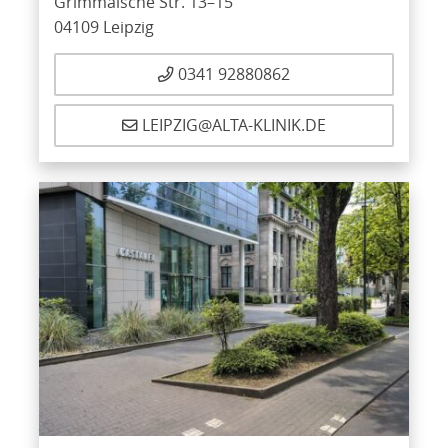
Grimmaische Str. 13–15
04109 Leipzig
0341 92880862
LEIPZIG@ALTA-KLINIK.DE