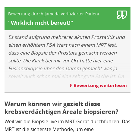
Bewertung durch Jameda verifizierter Patient
"Wirklich nicht bereut!"
Es stand aufgrund mehrerer akuten Prostatitis und
einen erhöhtem PSA Wert nach einem MRT fest,
dass eine Biopsie der Prostata gemacht werden
sollte. Die Klinik bei mir vor Ort hätte hier eine
Fusionsbiopsie über den Damm gemacht was ja
soweit auch schon mal eine sehr gute Sache ist. Da
diese aber unter Vollnarkose ausgeführt werden
Bewertung weiterlesen
sollte, schaute ich im Internet nach Alternativen und
fand die Biopsie der Alta Klinik mittels Nadeln durch
Warum können wir gezielt diese
den Gesäßmuskel. Aufgrund der sehr guten
krebsverdächtigen Areale biopsieren?
Bewertungen und der Tatsache, dass diese unter
Weil wir die Biopsie live im MRT-Gerät durchführen. Das
örtlicher Betäubung und vor allem mit einem
MRT ist die sicherste Methode, um eine
wesentlich genauerem live MRT statt findet,