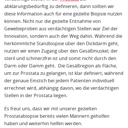
ihrer Beschreibung im Internet: Sie bedarf keiner
abklärungsbedürftig zu definieren, dann sollten wir
Vollnarkose, keiner prophylaktischen Einnahme
diese Information auch für eine gezielte Biopsie nutzen
eines Antibiotikums und ist überdies völlig
können. Nicht nur die gezielte Entnahme von
schmerzlos.
Gewebeproben aus verdächtigen Stellen war Ziel der
Innovation, sondern auch der Weg dahin. Während die
Eine im Anschluss an die Biopsie durchgeführte
herkömmliche Stanzbiopsie über den Dickdarm geht,
Kernspintomographie des gesamten Körpers wurde
nutzen wir einen Zugang über den Gesäßmuskel, der
von Herrn Dr. Lumiani sehr ausführlich interpretiert
steril und schmerzfrei ist und somit nicht durch den
und differenziert beschrieben.
Darm oder Damm geht. Die Gesäßregion als Fläche,
um zur Prostata zu gelangen, ist klar definiert, während
Ich bedanke mich vielmals bei den Ärzten der ALTA
der genaue Einstich bei jedem Patienten individuell
Klinik für die ausführliche Beratung und die höchst
errechnet wird, abhängig davon, wo die verdächtigen
zufriedenstellende Behandlung sowie bei ihrem
Stellen in der Prostata liegen.
Praxisteam für die freundliche Aufnahme.
Es freut uns, dass wir mit unserer gezielten
Ich bin froh und erleichtert, die 500 km lange
Prostatabiopsie bereits vielen Männern geholfen
Anfahrt von Regensburg nach Bielefeld dafür in Kauf
haben und weiterhin helfen werden.
genommen zu haben.