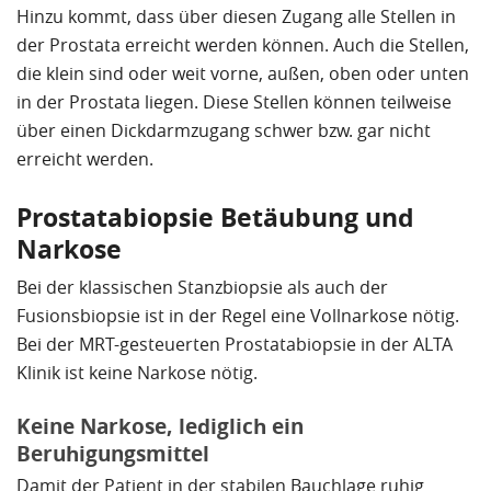
Hinzu kommt, dass über diesen Zugang alle Stellen in
Biopsieverfahren der Alta Klinik kennt. Hier hätte
der Prostata erreicht werden können. Auch die Stellen,
auch der leitende Arzt in München mich direkt an
die klein sind oder weit vorne, außen, oben oder unten
die Alta Klinik verweisen sollen. Es geht schließlich
in der Prostata liegen. Diese Stellen können teilweise
um die beste Behandlung für den Patienten.
über einen Dickdarmzugang schwer bzw. gar nicht
Fazit:
erreicht werden.
Weder der Martini Klinik in Hamburg, noch der UNI
Prostatabiopsie Betäubung und
Klinik Rechts der Isar in München ist es gelungen,
bei den Biopsien den Tumor zu treffen. Die Alta
Narkose
Klinik hat hier vorbildliche Arbeit mit 100%igen
Bei der klassischen Stanzbiopsie als auch der
Erfolg geleistet. Dafür mein recht herzlicher Dank an
Fusionsbiopsie ist in der Regel eine Vollnarkose nötig.
alle Ärzte und Klinikmitarbeiter.
Bei der MRT-gesteuerten Prostatabiopsie in der ALTA
Klinik ist keine Narkose nötig.
Keine Narkose, lediglich ein
Beruhigungsmittel
Damit der Patient in der stabilen Bauchlage ruhig