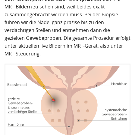
zuvor in der Martini Klinik in Hamburg gemacht
MRT-Bildern zu sehen sind, weil beides exakt
wurden und stellte fest, dass da bereits der Tumor
zusammengebracht werden muss. Bei der Biopsie
in kleinerer Form zu sehen war!
führen wir die Nadel ganz präzise bis zu den
verdächtigen Stellen und entnehmen dann die
Der leitende Arzt meinte, dass die ausführende
gezielten Gewebeproben. Die gesamte Prozedur erfolgt
Ärztin bei der Biopsie mit den Stanzen daneben
unter aktuellen live Bildern im MRT-Gerät, also unter
gestochen haben muss. Es könnte dadurch
MRT-Steuerung.
gekommen sein, dass meine Prostata sich bei der
Einführung des Biopsiestabes mit der
Ultraschallkamera durch das Drücken gegen die
Prostata etwas verformt haben müsste. Diese
Verformung kann der PC nicht ganz ausgleichen.
Aufgrund der fusionierten Aufnahmen ging die
Ärztin fälschlicherweise von exakten Treffern aus.
Auch die zu relativ große Entfernung von der
Rektumwand bis zum Tumor mit 3,2 cm kann
Einfluss auf die Treffgenauigkeit haben.