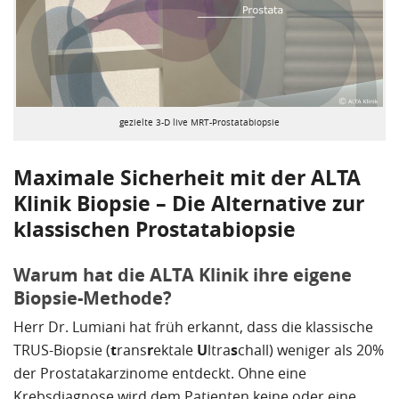
gezielte 3-D live MRT-Prostatabiopsie
Maximale Sicherheit mit der ALTA
Klinik Biopsie – Die Alternative zur
klassischen Prostatabiopsie
Warum hat die ALTA Klinik ihre eigene
Biopsie-Methode?
Herr Dr. Lumiani hat früh erkannt, dass die klassische
TRUS-Biopsie (
t
rans
r
ektale
U
ltra
s
chall) weniger als 20%
der Prostatakarzinome entdeckt. Ohne eine
Krebsdiagnose wird dem Patienten keine oder eine