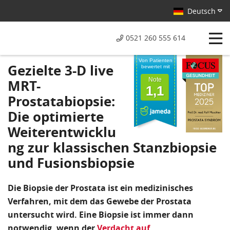
Deutsch
0521 260 555 614
Von Patienten
Gezielte 3-D live
bewertet mit
Note
MRT-
1,1
Prostatabiopsie:
Die optimierte
Weiterentwicklu
ng zur klassischen Stanzbiopsie
und Fusionsbiopsie
Die Biopsie der Prostata ist ein medizinisches
Verfahren, mit dem das Gewebe der Prostata
untersucht wird.
Eine Biopsie ist immer dann
notwendig, wenn der
Verdacht auf