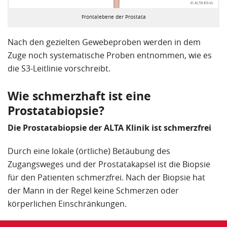
Der leitende Arzt in München empfahl, dass ich
Frontalebene der Prostata
wohnortnah in der Martini Klinik in Hamburg nach 3
Monaten nochmals 4 – 6 Stanzen machen lassen
Nach den gezielten Gewebeproben werden in dem
sollte. Diese aber nur in dem Areal, wo sich dieser
Zuge noch systematische Proben entnommen, wie es
Tumor befindet. Als ich diesen leitenden Arzt fragte,
die S3-Leitlinie vorschreibt.
was man machen könnte, wenn der Tumor dann
auch nicht getroffen wird, gab er mir folgende
Wie schmerzhaft ist eine
Antwort: „Ja, dann weiß ich auch nicht, was man
Prostatabiopsie?
noch machen könnte“.
Die Prostatabiopsie der ALTA Klinik ist schmerzfrei
Nach Durchsicht aller Unterlagen durch den
leitenden Arzt, Herrn Dr. B., in der Martini Klinik rief
Durch eine lokale (örtliche) Betäubung des
er mich an und sagte, dass er sich nicht sicher sein
Zugangsweges und der Prostatakapsel ist die Biopsie
kann, ob er diesen Tumor mit weiteren 4-6 Stanzen
für den Patienten schmerzfrei. Nach der Biopsie hat
treffen würde. Ich sollte mich jedoch an die Alta
der Mann in der Regel keine Schmerzen oder
Klinik in Bielefeld wenden, die treffen zu 100 % den
körperlichen Einschränkungen.
Tumor.