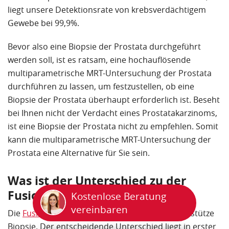
liegt unsere Detektionsrate von krebsverdächtigem
Gewebe bei 99,9%.
Bevor also eine Biopsie der Prostata durchgeführt
werden soll, ist es ratsam, eine hochauflösende
multiparametrische MRT-Untersuchung der Prostata
durchführen zu lassen, um festzustellen, ob eine
Biopsie der Prostata überhaupt erforderlich ist. Beseht
bei Ihnen nicht der Verdacht eines Prostatakarzinoms,
ist eine Biopsie der Prostata nicht zu empfehlen. Somit
kann die multiparametrische MRT-Untersuchung der
Prostata eine Alternative für Sie sein.
Was ist der Unterschied zu der
Fusionsbiopsie?
Kostenlose Beratung
vereinbaren
Die
Fusionsbiopsie der Prostata
ist eine MRT-gestütze
Biopsie. Der entscheidende Unterschied liegt in erster