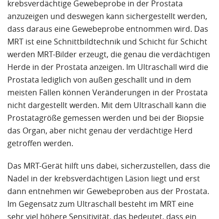
krebsverdächtige Gewebeprobe in der Prostata
entschloss ich mich die Reise von 6 Stunden einfach
anzuzeigen und deswegen kann sichergestellt werden,
auf mich zu nehmen und die Biopsie dort machen
dass daraus eine Gewebeprobe entnommen wird. Das
zu lassen. Ich bin im Nachgang wirklich sehr froh, da
MRT ist eine Schnittbildtechnik und Schicht für Schicht
die Biopsie völlig Schmerzfrei war und auch Stellen
werden MRT-Bilder erzeugt, die genau die verdächtigen
der Prostata untersucht werden konnten, wo man
Herde in der Prostata anzeigen. Im Ultraschall wird die
mit der Fusionsbiopsie gar nicht gefunden hätte. Ein
Prostata lediglich von außen geschallt und in dem
Termin habe ich bereits nach 2 Wochen erhalten
meisten Fällen können Veränderungen in der Prostata
und das Ergebnis gleich nach 3 Tagen darauf. Frau
nicht dargestellt werden. Mit dem Ultraschall kann die
Borkowski hat die Biopsie bei mir gemacht und ich
Prostatagröße gemessen werden und bei der Biopsie
kann nur sagen, wirklich TOP. So eine nette Person
das Organ, aber nicht genau der verdächtige Herd
und so einfühlsam, wirklich spitze. Ich werde die
getroffen werden.
Nachkontrollen ebenfalls auch immer mit an die
Alta Klinik senden, denn dort fühle ich mich gut
Das MRT-Gerät hilft uns dabei, sicherzustellen, dass die
aufgehoben. Vielen Dank nochmals Frau Borkowski
Nadel in der krebsverdächtigen Läsion liegt und erst
und an das komplette Team!
dann entnehmen wir Gewebeproben aus der Prostata.
Im Gegensatz zum Ultraschall besteht im MRT eine
sehr viel höhere Sensitivität, das bedeutet, dass ein