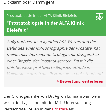
Dickdarm oder Damm geht.
Prostatabiopsie in der ALTA Klinik Bielefeld
"Prostatabiopsie in der ALTA Klinik
Bielefeld"
Aufgrund des ansteigenden PSA-Wertes und des
Befundes einer MR-Tomographie der Prostata, hat
meine mich betreuende Urologin mir dringend zu
einer Biopsie der Prostata geraten. Da mir die
üblicherweise praktizierte Biopsiemethode in
Vollnarkose durch das Rektum als zu belastend und
als zu riskant erschien (Gefahr einer Infektion durch
Bewertung weiterlesen
Darmbakterien), habe ich mich im Internet über
andere Methoden erkundigt und bin dabei auf die
Der Grundgedanke von Dr. Agron Lumiani war, wenn
ALTA Klinik in Bielefeld gestoßen. Die hier zur
wir in der Lage sind mit der MRT-Untersuchung
Anwendung kommende Methode entspricht exakt
verdächtige Stellen in der
Prostata
als