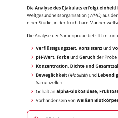
Die
Analyse des Ejakulats erfolgt einheitl
Weltgesundheitsorganisation (
WHO
) aus de
einer Studie, in der fruchtbare Männer welt
Die Analyse der Samenprobe betrifft mitunt
Verflüssigungszeit, Konsistenz
und
Vo
pH-Wert, Farbe
und
Geruch
der Probe
Konzentration, Dichte und Gesamtza
Beweglichkeit
(
Motilität
) und
Lebendig
Samenzellen
Gehalt an
alpha-Glukosidase, Fruktos
Vorhandensein von
weißen Blutkörpe