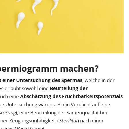
Spermiogramm machen?
s einer Untersuchung des Spermas
, welche in der
es erlaubt sowohl eine
Beurteilung der
 auch eine
Abschätzung des Fruchtbarkeitspotenzials
che Untersuchung wären z.B. ein Verdacht auf eine
sstörung
), eine Beurteilung der Samenqualität bei
ner Zeugungsunfähigkeit (
Sterilität
) nach einer
rangs (
Vasektomie
).