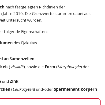
ich
nach festgelegten Richtlinien der
m Jahre 2010. Die Grenzwerte stammen dabei aus
weit untersucht wurden.
er folgende Eigenschaften:
lumen
des Ejakulats
hl an Samenzellen
keit
(
Vitalität
), sowie die
Form
(
Morphologie
) der
e
und
Zink
rchen
(
Leukozyten
) und/oder
Spermienantikörpern