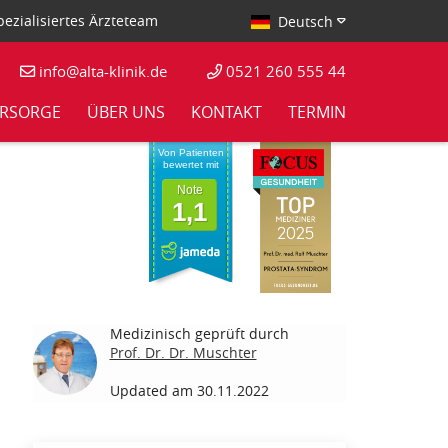
ezialisiertes Ärzteteam
Deutsch
info@alta-klinik.de
0521 260 555 44
RSORGE
ÜBER UNS
KONTAKT
TERMIN
Von Patienten
bewertet mit
Note
1,1
Medizinisch geprüft durch
Prof. Dr. Dr. Muschter
Updated am 30.11.2022