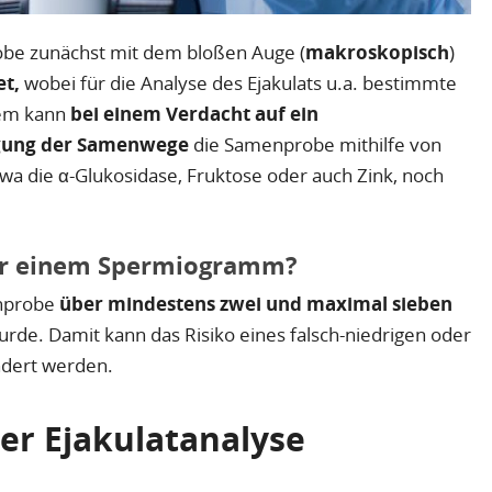
be zunächst mit dem bloßen Auge (
makroskopisch
)
et,
wobei für die Analyse des Ejakulats u.a. bestimmte
dem kann
bei einem Verdacht auf ein
gung der Samenwege
die Samenprobe mithilfe von
twa die α-Glukosidase, Fruktose oder auch Zink, noch
or einem Spermiogramm?
enprobe
über mindestens zwei und maximal sieben
rde. Damit kann das Risiko eines falsch-niedrigen oder
ndert werden.
er Ejakulatanalyse