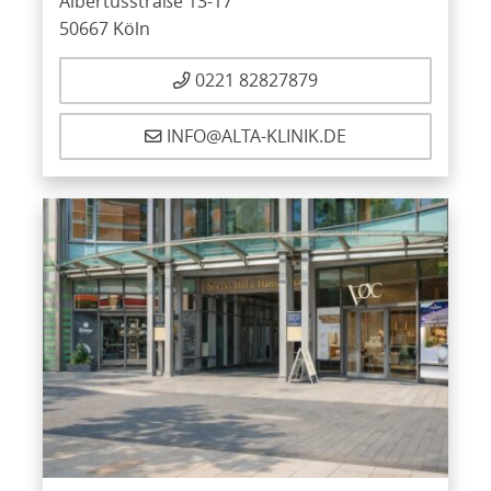
Albertusstraße 13-17
50667 Köln
0221 82827879
INFO@ALTA-KLINIK.DE