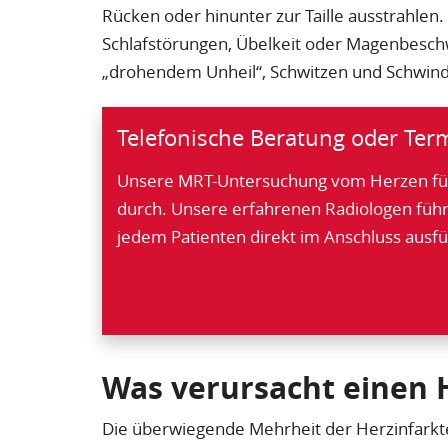
Rücken oder hinunter zur Taille ausstrahle
Schlafstörungen, Übelkeit oder Magenbesch
„drohendem Unheil“, Schwitzen und Schwind
Telefonische Beratung oder Ter
Unsere MRT-Untersuchung vom Herzen führ
durch. Unsere erfahrenen Radiologen füh
jedem Patienten direkt im Anschluss ausfü
Was verursacht einen 
Die überwiegende Mehrheit der Herzinfarkte