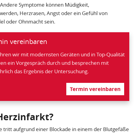
n. Andere Symptome können Müdigkeit,
werden, Herzrasen, Angst oder ein Gefühl von
el oder Ohnmacht sein.
min vereinbaren
en wir mit modernsten Geräten und in Top-Qualität
ren ein Vorgespräch durch und besprechen mit
hrlich das Ergebnis der Untersuchung.
Termin vereinbaren
Herzinfarkt?
 tritt aufgrund einer Blockade in einem der Blutgefäße