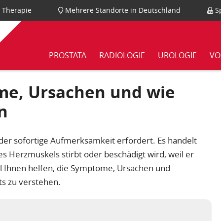
nd Therapie
Mehrere Standorte in Deutschland
Sp
PROSTATA
RADIOLOGIE
UROLOGIE
VO
me, Ursachen und wie
n
, der sofortige Aufmerksamkeit erfordert. Es handelt
 des Herzmuskels stirbt oder beschädigt wird, weil er
oll Ihnen helfen, die Symptome, Ursachen und
s zu verstehen.