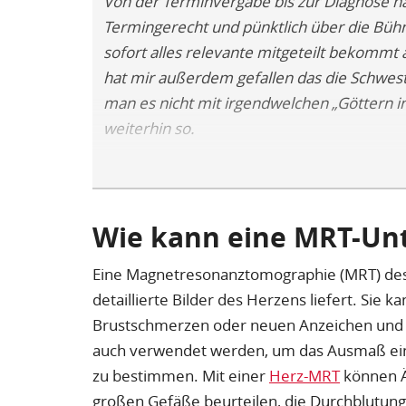
Von der Terminvergabe bis zur Diagnose ha
Termingerecht und pünktlich über die Büh
sofort alles relevante mitgeteilt bekommt 
hat mir außerdem gefallen das die Schwest
man es nicht mit irgendwelchen „Göttern in 
weiterhin so.
Wie kann eine MRT-Un
Eine Magnetresonanztomographie (MRT) des H
detaillierte Bilder des Herzens liefert. Sie 
Brustschmerzen oder neuen Anzeichen und 
auch verwendet werden, um das Ausmaß ei
zu bestimmen. Mit einer
Herz-MRT
können Ä
großen Gefäße beurteilen, die Durchblutun