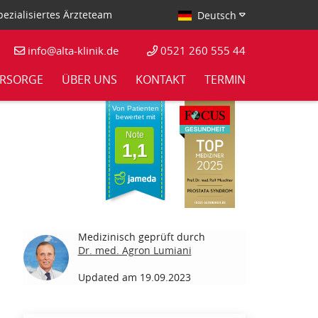
ezialisiertes Ärzteteam
Deutsch
info@alta-klinik.de
0521 260 555 44
RSORGE
ÜBER UNS
KONTAKT
TERMIN
Von Patienten
bewertet mit
Note
1,1
Medizinisch geprüft durch
Dr. med. Agron Lumiani
Updated am 19.09.2023