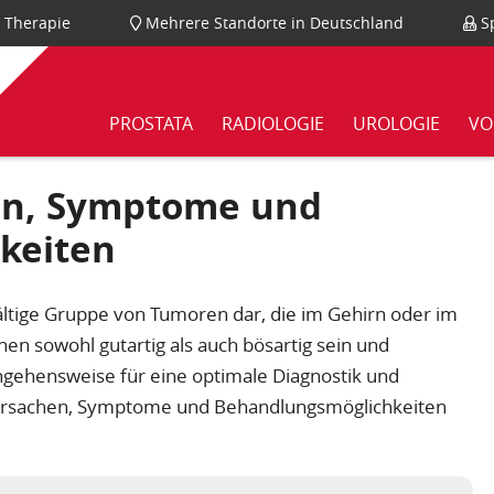
nd Therapie
Mehrere Standorte in Deutschland
Sp
PROSTATA
RADIOLOGIE
UROLOGIE
VO
en, Symptome und
keiten
ältige Gruppe von Tumoren dar, die im Gehirn oder im
n sowohl gutartig als auch bösartig sein und
angehensweise für eine optimale Diagnostik und
e Ursachen, Symptome und Behandlungsmöglichkeiten