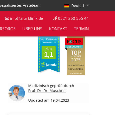
ezialisiertes Ärzteteam
Deutsch
info@alta-klinik.de
0521 260 555 44
RSORGE
ÜBER UNS
KONTAKT
TERMIN
Von Patienten
bewertet mit
Note
1,1
Medizinisch geprüft durch
Prof. Dr. Dr. Muschter
Updated am 19.04.2023