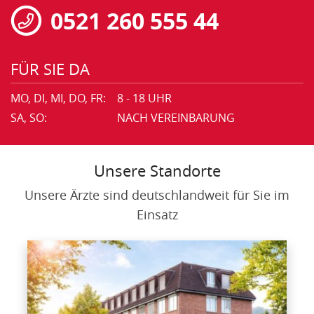
0521 260 555 44
FÜR SIE DA
MO, DI, MI, DO, FR:
8 - 18 UHR
SA, SO:
NACH VEREINBARUNG
Unsere Standorte
Unsere Ärzte sind deutschlandweit für Sie im
Einsatz