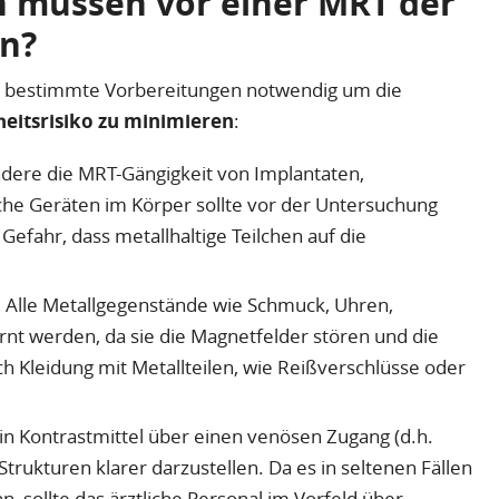
 müssen vor einer MRT der
en?
d bestimmte Vorbereitungen notwendig um die
heitsrisiko zu minimieren
:
dere die MRT-Gängigkeit von Implantaten,
he Geräten im Körper sollte vor der Untersuchung
Gefahr, dass metallhaltige Teilchen auf die
:
Alle Metallgegenstände wie Schmuck, Uhren,
nt werden, da sie die Magnetfelder stören und die
ch Kleidung mit Metallteilen, wie Reißverschlüsse oder
ein Kontrastmittel über einen venösen Zugang (d.h.
trukturen klarer darzustellen. Da es in seltenen Fällen
 sollte das ärztliche Personal im Vorfeld über