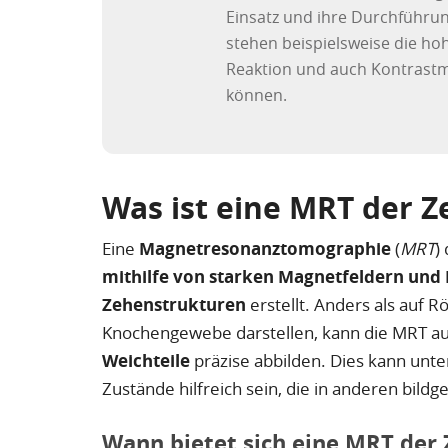
Einsatz und ihre Durchführu
stehen beispielsweise die ho
Reaktion und auch Kontrastmi
können.
Was ist eine MRT der 
Eine
Magnetresonanztomographie
(
MRT
)
mithilfe von starken Magnetfeldern und R
Zehenstrukturen
erstellt. Anders als auf R
Knochengewebe darstellen, kann die MRT a
Weichteile
präzise abbilden. Dies kann unt
Zustände hilfreich sein, die in anderen bi
Wann bietet sich eine MRT der