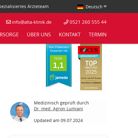
ezialisiertes Ärzteteam
Deutsch
info@alta-klinik.de
0521 260 555 44
RSORGE
ÜBER UNS
KONTAKT
TERMIN
Von Patienten
bewertet mit
Note
1,1
Medizinisch geprüft durch
Dr. med. Agron Lumiani
Updated am 09.07.2024