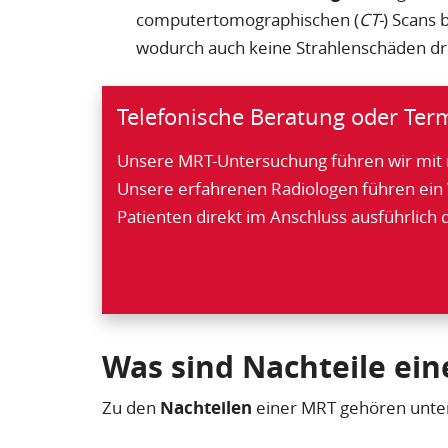
computertomographischen (
CT-
) Scans 
wodurch auch keine Strahlenschäden d
Telefonische Beratung oder Ter
Unsere MRT-Untersuchung führen wir mit 
Unsere erfahrenen Radiologen führen ein
Patienten direkt im Anschluss ausführlich
Was sind Nachteile ei
Zu den
Nachteilen
einer MRT gehören unte