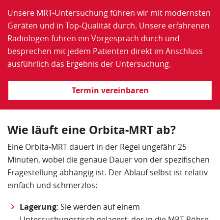
Unsere MRT-Untersuchung führen wir mit modernsten
Geräten und in Top-Qualität durch. Unsere erfahrenen
Radiologen führen ein Vorgespräch durch und
besprechen mit jedem Patienten direkt im Anschluss
ausführlich das Ergebnis der Untersuchung.
Termin vereinbaren
Wie läuft eine Orbita-MRT ab?
Eine Orbita-MRT dauert in der Regel ungefähr 25
Minuten, wobei die genaue Dauer von der spezifischen
Fragestellung abhängig ist. Der Ablauf selbst ist relativ
einfach und schmerzlos:
Lagerung
: Sie werden auf einem
Untersuchungstisch gelagert, der in die MRT-Röhre