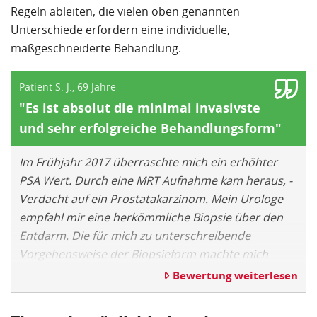
Regeln ableiten, die vielen oben genannten
Unterschiede erfordern eine individuelle,
maßgeschneiderte Behandlung.
Patient S. J., 69 Jahre
"Es ist absolut die minimal invasivste
und sehr erfolgreiche Behandlungsform"
Im Frühjahr 2017 überraschte mich ein erhöhter
PSA Wert. Durch eine MRT Aufnahme kam heraus, -
Verdacht auf ein Prostatakarzinom. Mein Urologe
empfahl mir eine herkömmliche Biopsie über den
Entdarm. Die für mich zu unterschreibende
Vorgehensweise der Biopsieform machte mich
etwas nachdenklich. Darauf hin machte ich mich
Bewertung weiterlesen
erst mal schlau über die unterschiedlichen
Biopsformen. Durch einen bekannten Arzt, der x-