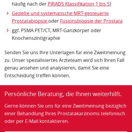
umgegangen ist.
häufig nach der
PIRADS Klassifikation 1 bis 5
)
Gezielte und systematische MRT-gesteuerte
Quelle Jameda
Prostatabiopsie
oder
Fusionsbiopsie der Prostata
ggf. PSMA PET/CT, MRT-Ganzkörper oder
Knochenszintigraphie
Senden Sie uns Ihre Unterlagen für eine Zweitmeinung
zu. Unser spezialisiertes Ärzteteam wird sich Ihren Fall
genau ansehen und analysieren, damit Sie eine
Entscheidung treffen können.
Persönliche Beratung, die Ihnen weiterhilft.
Gerne können Sie uns für eine Zweitmeinung bezüglich
einer Behandlung Ihres Prostatakarzinoms telefonisch
oder per E-Mail kontaktieren.