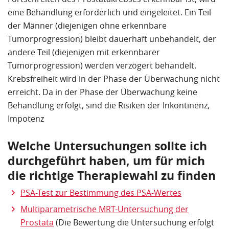
bei der OP gemacht hat und womit ich zu rechnen
eine Behandlung erforderlich und eingeleitet. Ein Teil
habe. Außerdem auch noch, wie ich mich
der Männer (diejenigen ohne erkennbare
anschließend verhalten kann und welche Sorgen ich
Tumorprogression) bleibt dauerhaft unbehandelt, der
nicht haben muss.
andere Teil (diejenigen mit erkennbarer
Tumorprogression) werden verzögert behandelt.
Mit der ersten Messung des PSA nach 8 Wochen hat
Krebsfreiheit wird in der Phase der Überwachung nicht
sich gezeigt, dass Herr Buckendahl alle bösartigen
erreicht. Da in der Phase der Überwachung keine
Zellen bei der OP entfernen konnte.
Behandlung erfolgt, sind die Risiken der Inkontinenz,
Neben der überzeugten Arbeit mit dem sehr guten
Impotenz
Ergebnis von Herrn Buckendahl möchte ich
hervorheben, dass die sehr gute Kommunikation
Welche Untersuchungen sollte ich
und das Einfühlungsvermögen in dieser
durchgeführt haben, um für mich
besonderen Lage eine großartige Hilfe war.
die richtige Therapiewahl zu finden
PSA-Test zur Bestimmung des PSA-Wertes
Ich bin dankbar, dass er mit seiner Arbeit mein
Leben verlängert hat und ich bin sehr dankbar, dass
Multiparametrische MRT-Untersuchung der
Herr Buckendahl so fürsorglich mit mir
Prostata
(Die Bewertung die Untersuchung erfolgt