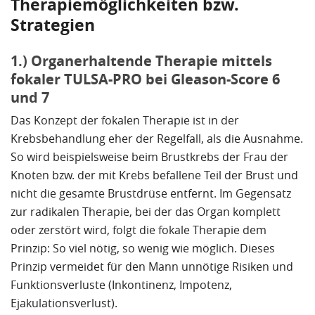
Therapiemöglichkeiten bzw.
mal konservativ biopsiert wurde, allerdings
Strategien
zunächst ohne Erfolg, obwohl sein PSA Wert
immmer weiter anstieg. Dieser betroffene Arzt stieß
1.) Organerhaltende Therapie mittels
durch einen Bekannten auf die Alta – Klink. Dort ist
fokaler TULSA-PRO bei Gleason-Score 6
auf Anhieb sein Prostatakrebs gefunden worden.
und 7
Diese 3D gesteuerte Biopsieform überzeugte mich
und ließ mich auch dort mit Erfolg biopsieren. Der
Das Konzept der fokalen Therapie ist in der
Befund war ein Adenocarzinom mit einem Gleason-
Krebsbehandlung eher der Regelfall, als die Ausnahme.
Score 7(3+4) die 4 mit 15%.
So wird beispielsweise beim Brustkrebs der Frau der
Knoten bzw. der mit Krebs befallene Teil der Brust und
Die Alta Klink unter der Führung des Herrn Dr.
nicht die gesamte Brustdrüse entfernt. Im Gegensatz
Lumiani praktiziert inzwischen eine erweiterte
zur radikalen Therapie, bei der das Organ komplett
Methode der HIFU Behandlung, die sogenannte
oder zerstört wird, folgt die fokale Therapie dem
TULSA Pro Behandlung. Nach einem
Prinzip: So viel nötig, so wenig wie möglich. Dieses
Beratungsgespräch mit Herrn Dr. Lumiani unterzog
Prinzip vermeidet für den Mann unnötige Risiken und
ich mich dieser inzwischen sehr erfolgreichen
Funktionsverluste (Inkontinenz, Impotenz,
Behandlungsform zur Beseitigung eines
Ejakulationsverlust).