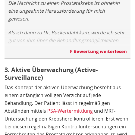
Die Nachricht zu einen Prostatakrebs ist ohnehin
eine ungeahnte Herausforderung für mich
gewesen.
Als ich dann zu Dr. Buckendahl kam, wurde ich sehr
gut von ihm über die Behandlungsmöglichkeiten
informiert und mit meinen Sorgen abgeholt.
Bewertung weiterlesen
Damit konnte ich mich deutlich leichter auf die
3. Aktive Überwachung (Active-
Operation einlassen und habe Vertrauen entwickelt,
Surveillance)
das nötig war.
Das Konzept der aktiven Überwachung besteht aus
Nach der Operation hat Herr Buckendahl sich
einem anfänglich völligen Verzicht auf jede
persönlich nach meinem Zustand erkundigt und
Behandlung. Der Patient lässt in regelmäßigen
war mehrfach im Krankenhaus bei mir. Unmittelbar
Abständen mittels
PSA-Wertermittlung
und MRT-
danach hat er sogar meine Frau informiert.
Untersuchung den Krebsherd kontrollieren. Erst wenn
bei diesen regelmäßigen Kontrolluntersuchungen ein
Herr Buckendahl hat mir genau beschrieben, was er
Fortschreiten des Prostatakrebses erkennbar ist, wird