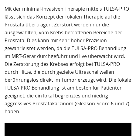
Prostatakarzinom. Am 26.07.2017 um 11 Uhr
unterzog ich mich dem Eingriff (OP). Weil bei mir das
Mit der minimal-invasiven Therapie mittels TULSA-PRO
Karzinom ziemlich groß war dauerte diese ca. 50
lässt sich das Konzept der fokalen Therapie auf die
Min. Bereits um 16 Uhr lief ich unter Aufsicht in die
Prostata übertragen. Zerstört werden nur die
400m entfernte Bettenklinik. Am nächsten Tag
ausgewählten, vom Krebs betroffenen Bereiche der
wurde ich bereits entlassen. Es ist absolut die
Prostata. Dies kann mit sehr hoher Präzision
minimal invasivste und sehr erfolgreiche
gewährleistet werden, da die TULSA-PRO Behandlung
Behandlungsform.
im MRT-Gerät durchgeführt und live überwacht wird.
Die Zerstörung des Krebses erfolgt bei TULSA-PRO
Inzwischen ist 1/2 Jahr vergangen. All meine
durch Hitze, die durch gezielte Ultraschallwellen
Nachuntersuchungen und deren Ergebnisse waren
berührungslos direkt im Tumor erzeugt wird. Die fokale
spitze. Ich kann diese OP Form – sofern der
TULSA-PRO Behandlung ist am besten für Patienten
Gleason-Score es zulässt nur weiter empfehlen.
geeignet, die ein lokal begrenztes und niedrig
aggressives Prostatakarzinom (Gleason-Score 6 und 7)
haben.