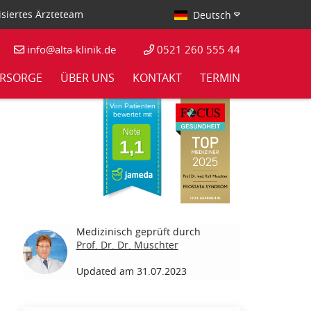
isiertes Ärzteteam
Deutsch
info@alta-klinik.de
0521 260 555 44
RSORGE
ÜBER UNS
KONTAKT
TERMIN
Von Patienten
bewertet mit
Note
1,1
Medizinisch geprüft durch
Prof. Dr. Dr. Muschter
Updated am 31.07.2023