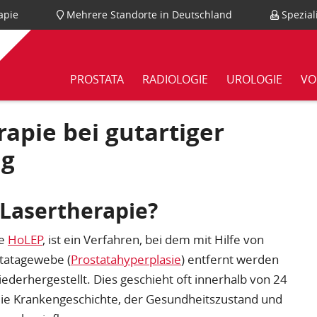
rapie
Mehrere Standorte in Deutschland
Spezial
PROSTATA
RADIOLOGIE
UROLOGIE
VO
apie bei gutartiger
ng
-Lasertherapie?
ie
HoLEP
, ist ein Verfahren, bei dem mit Hilfe von
statagewebe (
Prostatahyperplasie
) entfernt werden
iederhergestellt. Dies geschieht oft innerhalb von 24
 die Krankengeschichte, der Gesundheitszustand und