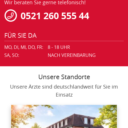
Wir beraten Sie gerne telefonisch!
0521 260 555 44
FÜR SIE DA
MO, DI, MI, DO, FR:
8 - 18 UHR
SA, SO:
NACH VEREINBARUNG
Unsere Standorte
Unsere Ärzte sind deutschlandweit für Sie im
Einsatz