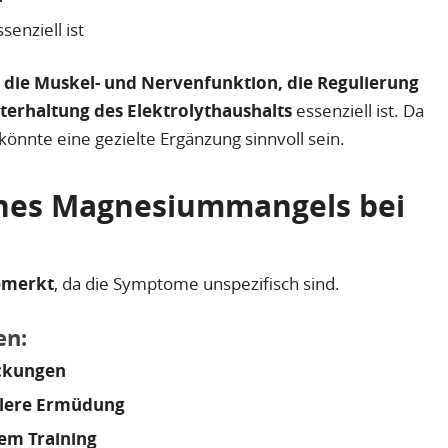
senziell ist
r
die Muskel- und Nervenfunktion, die Regulierung
terhaltung des Elektrolythaushalts
essenziell ist. Da
nnte eine gezielte Ergänzung sinnvoll sein.
nes Magnesiummangels bei
emerkt
, da die Symptome unspezifisch sind.
en:
ckungen
llere Ermüdung
em Training