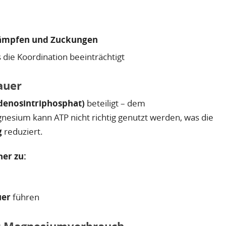
rämpfen und Zuckungen
s die Koordination beeinträchtigt
auer
denosintriphosphat)
beteiligt – dem
nesium kann ATP nicht richtig genutzt werden, was die
g
reduziert.
er zu:
uer
führen