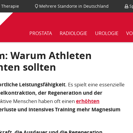
nd Therapie
Mehrere Standorte in Deutschland
Sp
PROSTATA
RADIOLOGIE
UROLOGIE
VO
m: Warum Athleten
ten sollten
ortliche Leistungsfähigkeit
. Es spielt eine essenzielle
kelkontraktion, der Regeneration und der
aktive Menschen haben oft einen
erhöhten
rluste und intensives Training mehr Magnesium
raft, die Ausdauer und die Regeneration