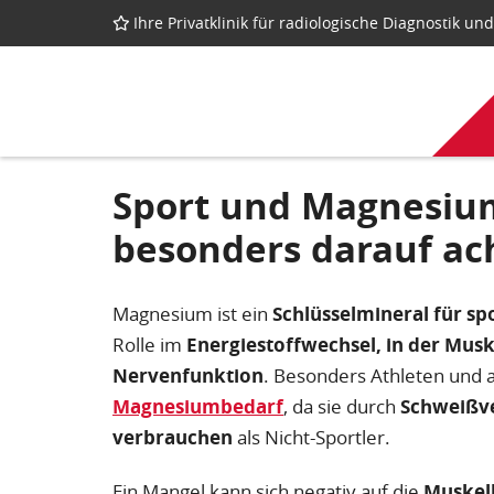
Ihre Privatklinik für radiologische Diagnostik u
Sport und Magnesiu
besonders darauf ach
Magnesium ist ein
Schlüsselmineral für sp
Rolle im
Energiestoffwechsel, in der Mus
Nervenfunktion
. Besonders Athleten und 
Magnesiumbedarf
, da sie durch
Schweißve
verbrauchen
als Nicht-Sportler.
Ein Mangel kann sich negativ auf die
Muskelk