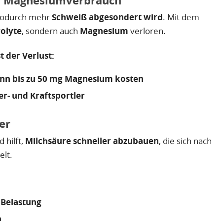
er Magnesiumverbrauch
wodurch mehr
Schweiß abgesondert wird
. Mit dem
olyte
, sondern auch
Magnesium
verloren.
t der Verlust:
kann bis zu 50 mg Magnesium kosten
r- und Kraftsportler
er
hilft,
Milchsäure schneller abzubauen
, die sich nach
elt.
 Belastung
n