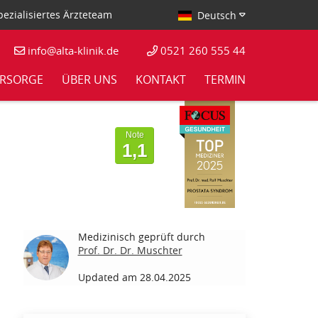
ezialisiertes Ärzteteam
Deutsch
info@alta-klinik.de
0521 260 555 44
RSORGE
ÜBER UNS
KONTAKT
TERMIN
Von Patienten
bewertet mit
Note
1,1
Medizinisch geprüft durch
Prof. Dr. Dr. Muschter
Updated am 28.04.2025