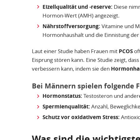
Eizellqualität und -reserve:
Diese nimm
Hormon-Wert (AMH) angezeigt.
Nährstoffversorgung:
Vitamine und Min
Hormonhaushalt und die Einnistung der E
Laut einer Studie haben Frauen mit
PCOS
of
Eisprung stören kann. Eine Studie zeigt, da
verbessern kann, indem sie den
Hormonhaus
Bei Männern spielen folgende F
Hormonstatus:
Testosteron und ander
Spermienqualität:
Anzahl, Beweglichke
Schutz vor oxidativem Stress:
Antioxi
Was sind die wichtigst