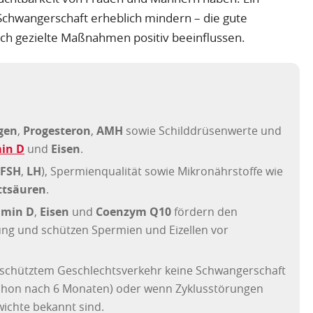
Schwangerschaft erheblich mindern – die gute
urch gezielte Maßnahmen positiv beeinflussen.
gen
,
Progesteron
,
AMH
sowie Schilddrüsenwerte und
in D
und
Eisen
.
FSH
,
LH
), Spermienqualität sowie Mikronährstoffe wie
ttsäuren
.
amin D
,
Eisen
und
Coenzym Q10
fördern den
ung und schützen Spermien und Eizellen vor
chütztem Geschlechtsverkehr keine Schwangerschaft
 schon nach 6 Monaten) oder wenn Zyklusstörungen
ichte bekannt sind.