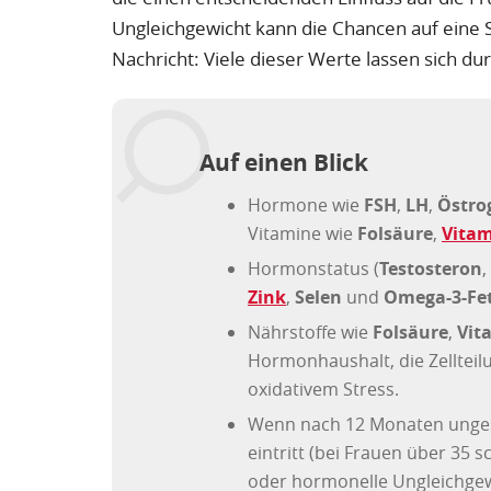
Ungleichgewicht kann die Chancen auf eine 
Nachricht: Viele dieser Werte lassen sich d
Auf einen Blick
Hormone wie
FSH
,
LH
,
Östro
Vitamine wie
Folsäure
,
Vitam
Hormonstatus (
Testosteron
,
Zink
,
Selen
und
Omega-3-Fe
Nährstoffe wie
Folsäure
,
Vit
Hormonhaushalt, die Zellteil
oxidativem Stress.
Wenn nach 12 Monaten unges
eintritt (bei Frauen über 35
oder hormonelle Ungleichgew