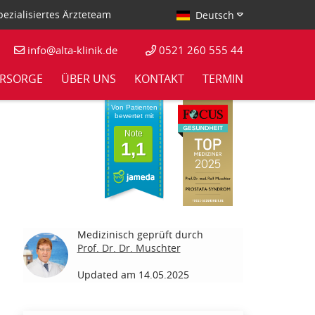
ezialisiertes Ärzteteam
Deutsch
info@alta-klinik.de
0521 260 555 44
RSORGE
ÜBER UNS
KONTAKT
TERMIN
Von Patienten
bewertet mit
Note
1,1
Medizinisch geprüft durch
Prof. Dr. Dr. Muschter
Updated am 14.05.2025