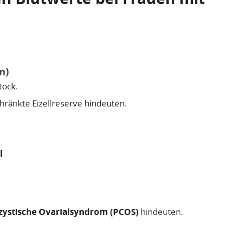
n)
tock.
hränkte Eizellreserve hindeuten.
l
zystische Ovarialsyndrom (PCOS)
hindeuten.