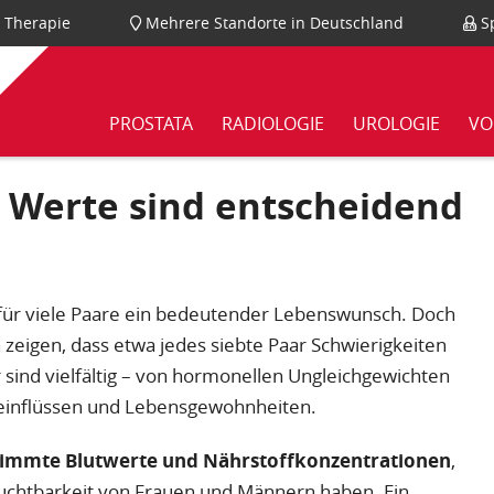
nd Therapie
Mehrere Standorte in Deutschland
Sp
PROSTATA
RADIOLOGIE
UROLOGIE
VO
 Werte sind entscheidend
 für viele Paare ein bedeutender Lebenswunsch. Doch
n zeigen, dass etwa jedes siebte Paar Schwierigkeiten
sind vielfältig – von hormonellen Ungleichgewichten
teinflüssen und Lebensgewohnheiten.
timmte Blutwerte und Nährstoffkonzentrationen
,
Fruchtbarkeit von Frauen und Männern haben. Ein