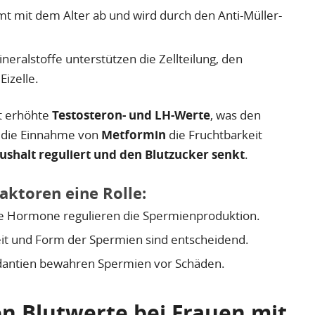
t mit dem Alter ab und wird durch den Anti-Müller-
eralstoffe unterstützen die Zellteilung, den
izelle.
t erhöhte
Testosteron- und LH-Werte
, was den
ss die Einnahme von
Metformin
die Fruchtbarkeit
halt reguliert und den Blutzucker senkt
.
aktoren eine Rolle:
e Hormone regulieren die Spermienproduktion.
it und Form der Spermien sind entscheidend.
dantien bewahren Spermien vor Schäden.
en Blutwerte bei Frauen mit