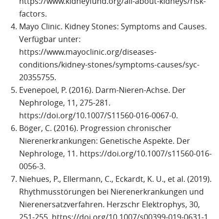
https://www.kidneyfund.org/all-about-kidneys/risk-
factors.
Mayo Clinic. Kidney Stones: Symptoms and Causes.
Verfügbar unter:
https://www.mayoclinic.org/diseases-
conditions/kidney-stones/symptoms-causes/syc-
20355755.
Evenepoel, P. (2016). Darm-Nieren-Achse. Der
Nephrologe, 11, 275-281.
https://doi.org/10.1007/S11560-016-0067-0.
Böger, C. (2016). Progression chronischer
Nierenerkrankungen: Genetische Aspekte. Der
Nephrologe, 11. https://doi.org/10.1007/s11560-016-
0056-3.
Niehues, P., Ellermann, C., Eckardt, K. U., et al. (2019).
Rhythmusstörungen bei Nierenerkrankungen und
Nierenersatzverfahren. Herzschr Elektrophys, 30,
251-255. https://doi.org/10.1007/s00399-019-0631-1.