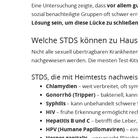
Eine Untersuchung zeigte, dass
vor allem g
sozial benachteiligte Gruppen oft schwer er
Lösung sein, um diese Lücke zu schließe
Welche STDS können zu Haus
Nicht alle sexuell übertragbaren Krankheit
nachgewiesen werden. Die meisten Test-Kits 
STDS, die mit Heimtests nachweis
Chlamydien
– weit verbreitet, oft s
Gonorrhö (Tripper)
– bakteriell, kan
Syphilis
– kann unbehandelt schwere 
HIV
– frühe Erkennung ermöglicht rec
Hepatitis B und C
– betrifft die Lebe
HPV (Humane Papillomaviren)
– ein
Herpes genitalis
– verursacht Bläsche