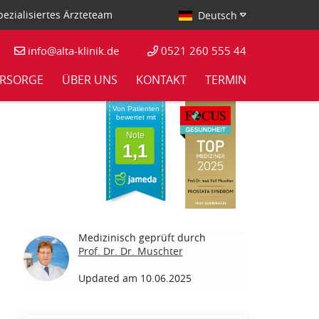
ezialisiertes Ärzteteam
Deutsch
info@alta-klinik.de
0521 260 555 44
RSORGE
ÜBER UNS
KONTAKT
TERMIN
Von Patienten
bewertet mit
Note
1,1
Medizinisch geprüft durch
Prof. Dr. Dr. Muschter
Updated am 10.06.2025