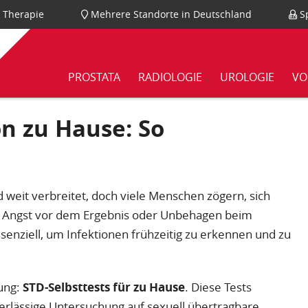
nd Therapie
Mehrere Standorte in Deutschland
Sp
PROSTATA
RADIOLOGIE
UROLOGIE
VO
on zu Hause: So
 weit verbreitet, doch viele Menschen zögern, sich
m, Angst vor dem Ergebnis oder Unbehagen beim
senziell, um Infektionen frühzeitig zu erkennen und zu
sung:
STD-Selbsttests für zu Hause
. Diese Tests
erlässige Untersuchung auf sexuell übertragbare