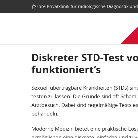
Ihre Privatklinik für radiologische Diagnostik u
Diskreter STD-Test v
funktioniert’s
Sexuell übertragbare Krankheiten (STDs) sind
testen zu lassen. Die Gründe sind oft Scha
Arztbesuch. Dabei sind regelmäßige Tests es
behandeln.
Moderne Medizin bietet eine praktische Lö
ermöglichen eine diskrete, einfache und zuv