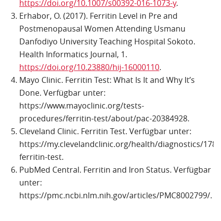
https://doi.org/10.1007/s00392-016-1073-y
.
Erhabor, O. (2017). Ferritin Level in Pre and
Postmenopausal Women Attending Usmanu
Danfodiyo University Teaching Hospital Sokoto.
Health Informatics Journal, 1.
https://doi.org/10.23880/hij-16000110
.
Mayo Clinic. Ferritin Test: What Is It and Why It’s
Done. Verfügbar unter:
https://www.mayoclinic.org/tests-
procedures/ferritin-test/about/pac-20384928.
Cleveland Clinic. Ferritin Test. Verfügbar unter:
https://my.clevelandclinic.org/health/diagnostics/1782
ferritin-test.
PubMed Central. Ferritin and Iron Status. Verfügbar
unter:
https://pmc.ncbi.nlm.nih.gov/articles/PMC8002799/.