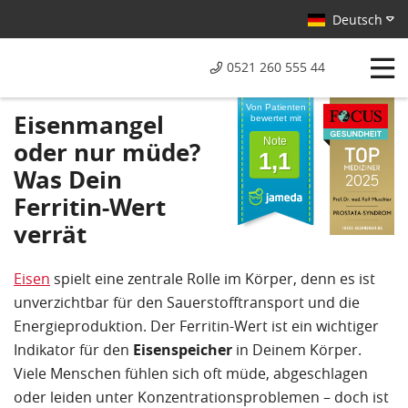
Deutsch
0521 260 555 44
Von Patienten
Eisenmangel
bewertet mit
Note
oder nur müde?
1,1
Was Dein
Ferritin-Wert
verrät
Eisen
spielt eine zentrale Rolle im Körper, denn es ist
unverzichtbar für den Sauerstofftransport und die
Energieproduktion. Der Ferritin-Wert ist ein wichtiger
Indikator für den
Eisenspeicher
in Deinem Körper.
Viele Menschen fühlen sich oft müde, abgeschlagen
oder leiden unter Konzentrationsproblemen – doch ist