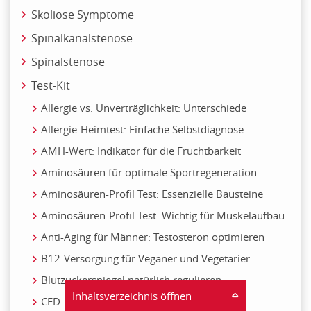
Skoliose Symptome
Spinalkanalstenose
Spinalstenose
Test-Kit
Allergie vs. Unverträglichkeit: Unterschiede
Allergie-Heimtest: Einfache Selbstdiagnose
AMH-Wert: Indikator für die Fruchtbarkeit
Aminosäuren für optimale Sportregeneration
Aminosäuren-Profil Test: Essenzielle Bausteine
Aminosäuren-Profil-Test: Wichtig für Muskelaufbau
Anti-Aging für Männer: Testosteron optimieren
B12-Versorgung für Veganer und Vegetarier
Blutzuckerspiegel natürlich regulieren
Inhaltsverzeichnis öffnen
CED-Früherkennung: Wichtige Warnsignale