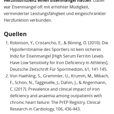
Herzinsuffizienz einen Eisenmangel hatten
. Dabei
war Eisenmangel oft mit erhöhter Müdigkeit,
verminderter Leistungsfähigkeit und eingeschränkter
Herzfunktion verbunden.
Quellen
Robinson, Y., Cristancho, E., & Böning, D. (2010). Die
Hypoferritinämie des Sportlers ist kein sicheres
Indiz für Eisenmangel [High Serum Ferritin Levels
Have Low Sensitivity for Iron Deficiency in Athletes].
Deutsche Zeitschrift Für Sportmedizin, 61, 141-145.
Von Haehling, S., Gremmler, U., Krumm, M., Mibach,
F., Schön, N., Taggeselle, J., Dahm, J., & Angermann,
C. (2017). Prevalence and clinical impact of iron
deficiency and anaemia among outpatients with
chronic heart failure: The PrEP Registry. Clinical
Research in Cardiology, 106, 436-443.