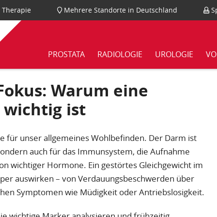
nd Therapie
Mehrere Standorte in Deutschland
Sp
PROSTATA
RADIOLOGIE
UROLOGIE
VO
Fokus: Warum eine
wichtig ist
le für unser allgemeines Wohlbefinden. Der Darm ist
, sondern auch für das Immunsystem, die Aufnahme
ion wichtiger Hormone. Ein gestörtes Gleichgewicht im
rper auswirken – von Verdauungsbeschwerden über
chen Symptomen wie Müdigkeit oder Antriebslosigkeit.
e wichtige Marker analysieren und frühzeitig