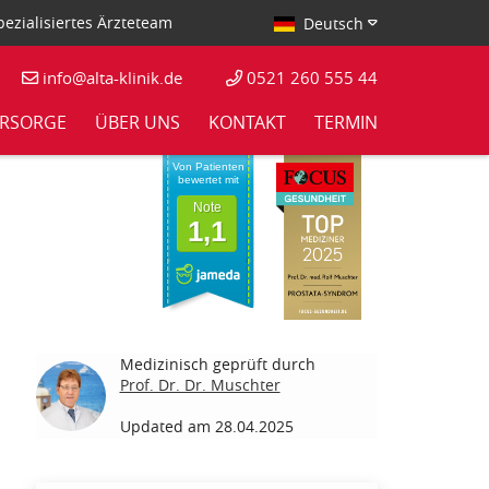
ezialisiertes Ärzteteam
Deutsch
info@alta-klinik.de
0521 260 555 44
RSORGE
ÜBER UNS
KONTAKT
TERMIN
Von Patienten
bewertet mit
Note
1,1
Medizinisch geprüft durch
Prof. Dr. Dr. Muschter
Updated am 28.04.2025