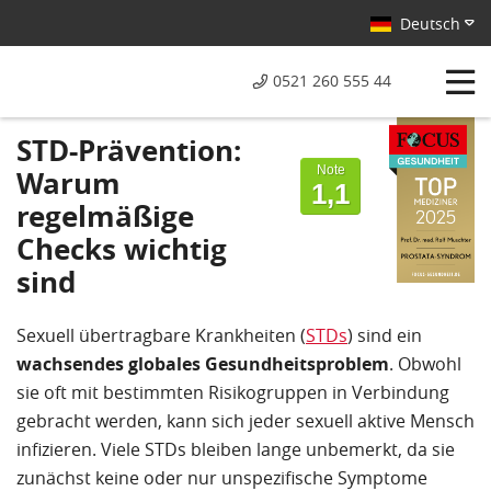
Deutsch
0521 260 555 44
Von Patienten
STD-Prävention:
bewertet mit
Note
Warum
1,1
regelmäßige
Checks wichtig
sind
Sexuell übertragbare Krankheiten (
STDs
) sind ein
wachsendes globales Gesundheitsproblem
. Obwohl
sie oft mit bestimmten Risikogruppen in Verbindung
gebracht werden, kann sich jeder sexuell aktive Mensch
infizieren. Viele STDs bleiben lange unbemerkt, da sie
zunächst keine oder nur unspezifische Symptome