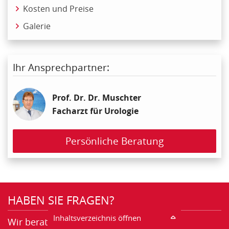
Kosten und Preise
Galerie
Ihr Ansprechpartner:
Prof. Dr. Dr. Muschter
Facharzt für Urologie
Persönliche Beratung
HABEN SIE FRAGEN?
Inhaltsverzeichnis öffnen
Wir beraten Sie gerne telefonisch!