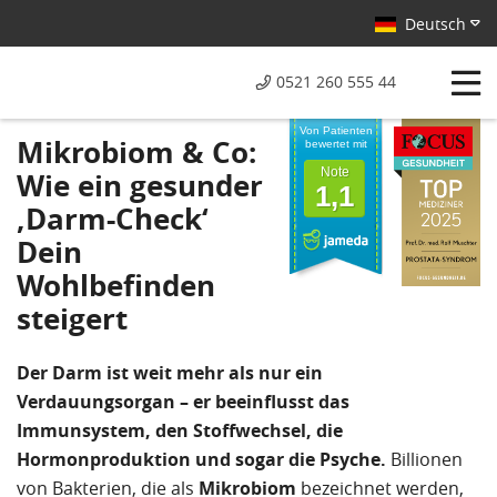
Deutsch
0521 260 555 44
Von Patienten
Mikrobiom & Co:
bewertet mit
Note
Wie ein gesunder
1,1
‚Darm-Check‘
Dein
Wohlbefinden
steigert
Der Darm ist weit mehr als nur ein
Verdauungsorgan – er beeinflusst das
Immunsystem, den Stoffwechsel, die
Hormonproduktion und sogar die Psyche.
Billionen
von Bakterien, die als
Mikrobiom
bezeichnet werden,